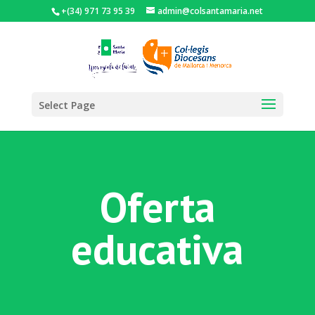
+(34) 971 73 95 39
admin@colsantamaria.net
Select Page
Oferta
educativa