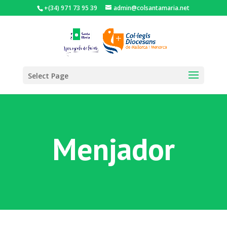
+(34) 971 73 95 39
admin@colsantamaria.net
Select Page
Menjador