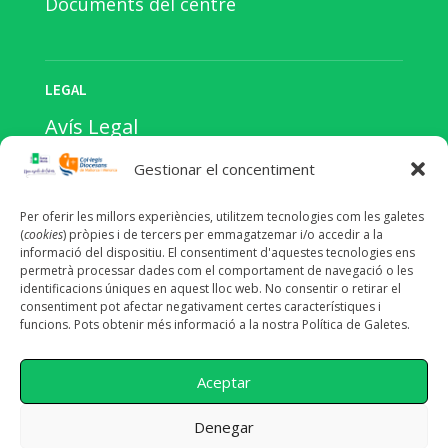
Documents del centre
LEGAL
Avís Legal
Política de privacitat
Gestionar el concentiment
Política de cookies
Per oferir les millors experiències, utilitzem tecnologies com les galetes
(
cookies
) pròpies i de tercers per emmagatzemar i/o accedir a la
informació del dispositiu. El consentiment d'aquestes tecnologies ens
permetrà processar dades com el comportament de navegació o les
identificacions úniques en aquest lloc web. No consentir o retirar el
consentiment pot afectar negativament certes característiques i
funcions. Pots obtenir més informació a la nostra Política de Galetes.
Aceptar
Denegar