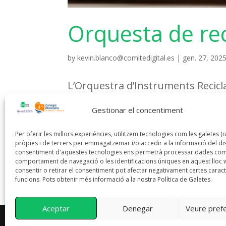
Orquesta de re
by
kevin.blanco@comitedigital.es
|
gen. 27, 202
L’Orquestra d’Instruments Recicl
conformada per joves i nins que v
Gestionar el concentiment
l’abocador de Cateura, el principa
Per oferir les millors experiències, utilitzem tecnologies com les galetes (
c
Paraguai, així com per alguns...
pròpies i de tercers per emmagatzemar i/o accedir a la informació del disp
consentiment d'aquestes tecnologies ens permetrà processar dades com
comportament de navegació o les identificacions úniques en aquest lloc
consentir o retirar el consentiment pot afectar negativament certes caract
funcions. Pots obtenir més informació a la nostra Política de Galetes.
Aceptar
Denegar
Veure pref