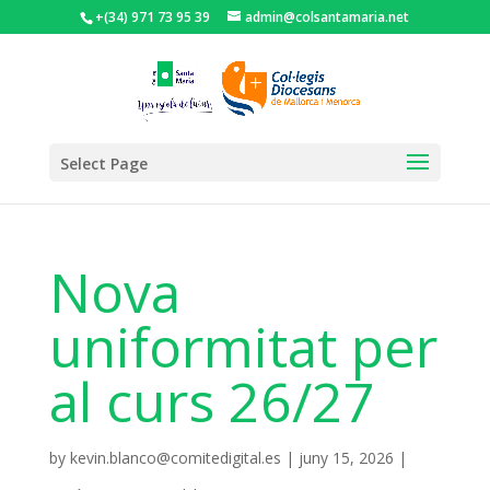
+(34) 971 73 95 39
admin@colsantamaria.net
Select Page
Nova
uniformitat per
al curs 26/27
by
kevin.blanco@comitedigital.es
|
juny 15, 2026
|