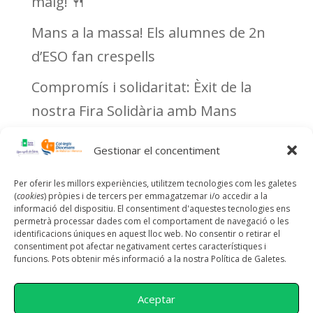
maig! 🍴
Mans a la massa! Els alumnes de 2n
d’ESO fan crespells
Compromís i solidaritat: Èxit de la
nostra Fira Solidària amb Mans
Unides, Càritas i Justícia i Pau
Gestionar el concentiment
Recent
Per oferir les millors experiències, utilitzem tecnologies com les galetes
(
cookies
) pròpies i de tercers per emmagatzemar i/o accedir a la
Comments
informació del dispositiu. El consentiment d'aquestes tecnologies ens
permetrà processar dades com el comportament de navegació o les
identificacions úniques en aquest lloc web. No consentir o retirar el
No s'han trobat comentaris.
consentiment pot afectar negativament certes característiques i
funcions. Pots obtenir més informació a la nostra Política de Galetes.
Aceptar